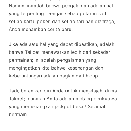
Namun, ingatlah bahwa pengalaman adalah hal
yang terpenting. Dengan setiap putaran slot,
setiap kartu poker, dan setiap taruhan olahraga,
Anda menambah cerita baru.
Jika ada satu hal yang dapat dipastikan, adalah
bahwa Talibet menawarkan lebih dari sekadar
permainan; ini adalah pengalaman yang
mengingatkan kita bahwa kesenangan dan
keberuntungan adalah bagian dari hidup.
Jadi, beranikan diri Anda untuk menjelajahi dunia
Talibet; mungkin Anda adalah bintang berikutnya
yang memenangkan jackpot besar! Selamat
bermain!