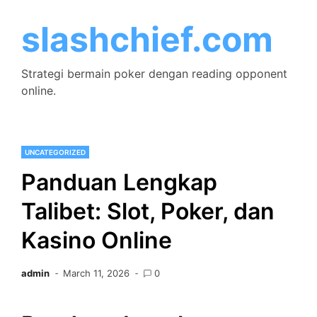
Skip
to
slashchief.com
content
Strategi bermain poker dengan reading opponent
online.
UNCATEGORIZED
Panduan Lengkap
Talibet: Slot, Poker, dan
Kasino Online
admin
March 11, 2026
0