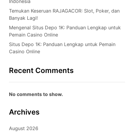
Indonesia
Temukan Keseruan RAJAGACOR: Slot, Poker, dan
Banyak Lagi!
Mengenal Situs Depo 1K: Panduan Lengkap untuk
Pemain Casino Online
Situs Depo 1K: Panduan Lengkap untuk Pemain
Casino Online
Recent Comments
No comments to show.
Archives
August 2026