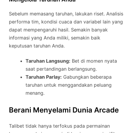
Sebelum memasang taruhan, lakukan riset. Analisis
performa tim, kondisi cuaca dan variabel lain yang
dapat mempengaruhi hasil. Semakin banyak
informasi yang Anda miliki, semakin baik
keputusan taruhan Anda.
Taruhan Langsung:
Bet di momen nyata
saat pertandingan berlangsung.
Taruhan Parlay:
Gabungkan beberapa
taruhan untuk menggandakan peluang
menang.
Berani Menyelami Dunia Arcade
Talibet tidak hanya terfokus pada permainan