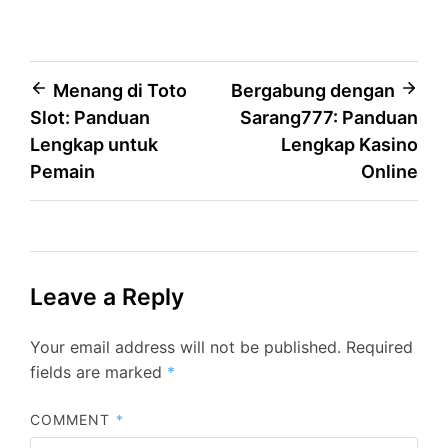
Post
Menang di Toto
Bergabung dengan
Slot: Panduan
Sarang777: Panduan
navigation
Lengkap untuk
Lengkap Kasino
Pemain
Online
Leave a Reply
Your email address will not be published.
Required
fields are marked
*
COMMENT
*