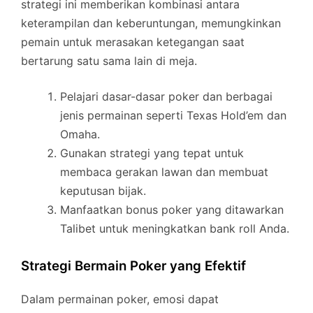
strategi ini memberikan kombinasi antara
keterampilan dan keberuntungan, memungkinkan
pemain untuk merasakan ketegangan saat
bertarung satu sama lain di meja.
Pelajari dasar-dasar poker dan berbagai
jenis permainan seperti Texas Hold’em dan
Omaha.
Gunakan strategi yang tepat untuk
membaca gerakan lawan dan membuat
keputusan bijak.
Manfaatkan bonus poker yang ditawarkan
Talibet untuk meningkatkan bank roll Anda.
Strategi Bermain Poker yang Efektif
Dalam permainan poker, emosi dapat