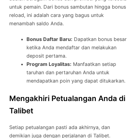
untuk pemain. Dari bonus sambutan hingga bonus
reload, ini adalah cara yang bagus untuk
menambah saldo Anda.
Bonus Daftar Baru:
Dapatkan bonus besar
ketika Anda mendaftar dan melakukan
deposit pertama.
Program Loyalitas:
Manfaatkan setiap
taruhan dan pertaruhan Anda untuk
mendapatkan poin yang dapat ditukarkan.
Mengakhiri Petualangan Anda di
Talibet
Setiap petualangan pasti ada akhirnya, dan
demikian juga dengan perjalanan di Talibet.