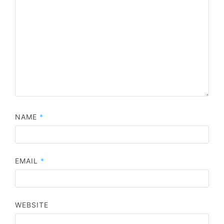
NAME
*
EMAIL
*
WEBSITE