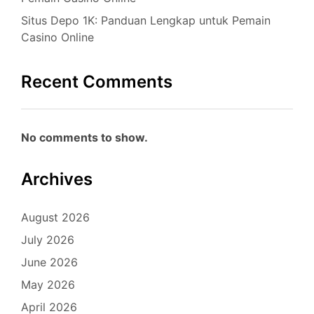
Situs Depo 1K: Panduan Lengkap untuk Pemain
Casino Online
Recent Comments
No comments to show.
Archives
August 2026
July 2026
June 2026
May 2026
April 2026