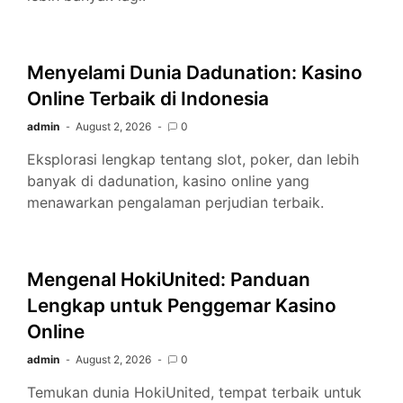
Menyelami Dunia Dadunation: Kasino
Online Terbaik di Indonesia
admin
August 2, 2026
0
Eksplorasi lengkap tentang slot, poker, dan lebih
banyak di dadunation, kasino online yang
menawarkan pengalaman perjudian terbaik.
Mengenal HokiUnited: Panduan
Lengkap untuk Penggemar Kasino
Online
admin
August 2, 2026
0
Temukan dunia HokiUnited, tempat terbaik untuk