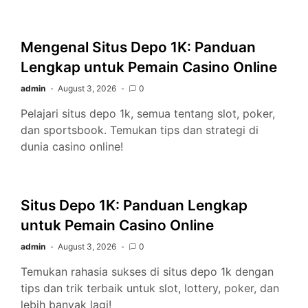
Mengenal Situs Depo 1K: Panduan
Lengkap untuk Pemain Casino Online
admin
August 3, 2026
0
Pelajari situs depo 1k, semua tentang slot, poker,
dan sportsbook. Temukan tips dan strategi di
dunia casino online!
Situs Depo 1K: Panduan Lengkap
untuk Pemain Casino Online
admin
August 3, 2026
0
Temukan rahasia sukses di situs depo 1k dengan
tips dan trik terbaik untuk slot, lottery, poker, dan
lebih banyak lagi!