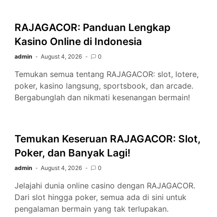
RAJAGACOR: Panduan Lengkap
Kasino Online di Indonesia
admin
August 4, 2026
0
Temukan semua tentang RAJAGACOR: slot, lotere,
poker, kasino langsung, sportsbook, dan arcade.
Bergabunglah dan nikmati kesenangan bermain!
Temukan Keseruan RAJAGACOR: Slot,
Poker, dan Banyak Lagi!
admin
August 4, 2026
0
Jelajahi dunia online casino dengan RAJAGACOR.
Dari slot hingga poker, semua ada di sini untuk
pengalaman bermain yang tak terlupakan.