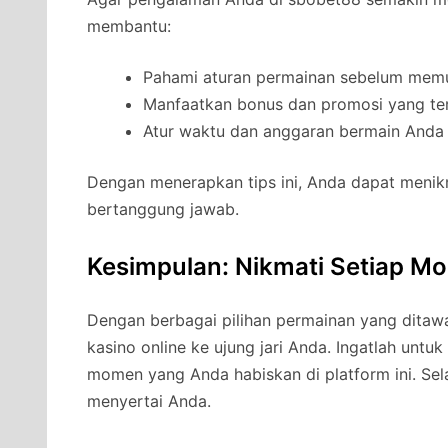
membantu:
Pahami aturan permainan sebelum memu
Manfaatkan bonus dan promosi yang te
Atur waktu dan anggaran bermain Anda
Dengan menerapkan tips ini, Anda dapat menik
bertanggung jawab.
Kesimpulan: Nikmati Setiap M
Dengan berbagai pilihan permainan yang ditaw
kasino online ke ujung jari Anda. Ingatlah untuk
momen yang Anda habiskan di platform ini. Se
menyertai Anda.