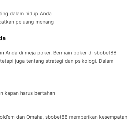
ting dalam hidup Anda
gkatkan peluang menang
nda
an Anda di meja poker. Bermain poker di sbobet88
etapi juga tentang strategi dan psikologi. Dalam
n kapan harus bertahan
s Hold’em dan Omaha, sbobet88 memberikan kesempatan