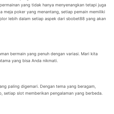
permainan yang tidak hanya menyenangkan tetapi juga
ga meja poker yang menantang, setiap pemain memiliki
ksplor lebih dalam setiap aspek dari sbobet88 yang akan
aman bermain yang penuh dengan variasi. Mari kita
utama yang bisa Anda nikmati.
yang paling digemari. Dengan tema yang beragam,
uno, setiap slot memberikan pengalaman yang berbeda.