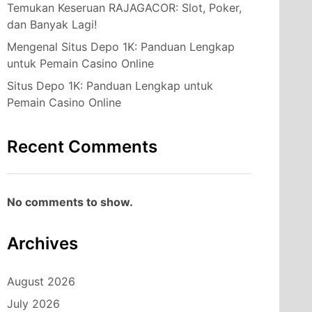
Temukan Keseruan RAJAGACOR: Slot, Poker,
dan Banyak Lagi!
Mengenal Situs Depo 1K: Panduan Lengkap
untuk Pemain Casino Online
Situs Depo 1K: Panduan Lengkap untuk
Pemain Casino Online
Recent Comments
No comments to show.
Archives
August 2026
July 2026