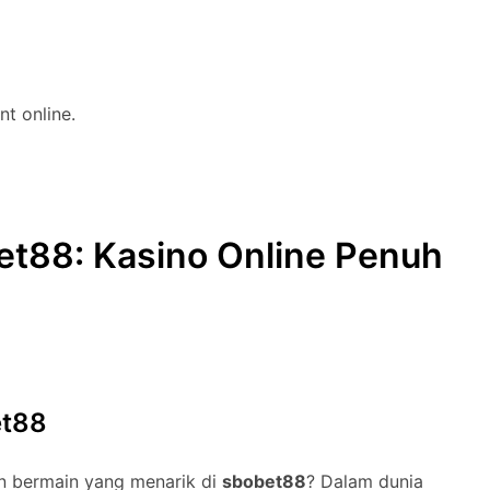
t online.
et88: Kasino Online Penuh
et88
n bermain yang menarik di
sbobet88
? Dalam dunia