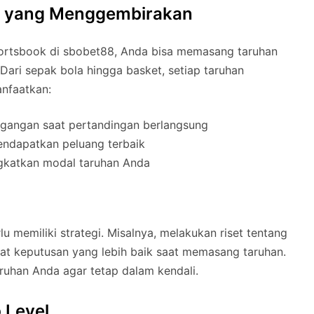
a yang Menggembirakan
rtsbook di sbobet88, Anda bisa memasang taruhan
 Dari sepak bola hingga basket, setiap taruhan
anfaatkan:
egangan saat pertandingan berlangsung
endapatkan peluang terbaik
gkatkan modal taruhan Anda
u memiliki strategi. Misalnya, melakukan riset tentang
 keputusan yang lebih baik saat memasang taruhan.
ruhan Anda agar tetap dalam kendali.
 Level