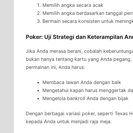
Memilih angka secara acak
Memilih angka berdasarkan tanggal pen
Bermain secara konsisten untuk menin
Poker: Uji Strategi dan Keterampilan A
Jika Anda merasa berani, cobalah keberuntung
bukan hanya tentang kartu yang Anda pegang, t
permainan ini, Anda harus:
Membaca lawan Anda dengan baik
Mengetahui kapan harus menggertak da
Mengelola bankroll Anda dengan bijak
Dengan berbagai variasi poker, seperti Texa
kepada Anda untuk menjadi raja meja.