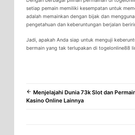
setiap pemain memiliki kesempatan untuk mem
adalah memainkan dengan bijak dan menggunaka
pengetahuan dan keberuntungan berjalan ber
Jadi, apakah Anda siap untuk menguji keberu
bermain yang tak terlupakan di togelonline88 li
Post
Menjelajahi Dunia 73k Slot dan Permai
Kasino Online Lainnya
navigation