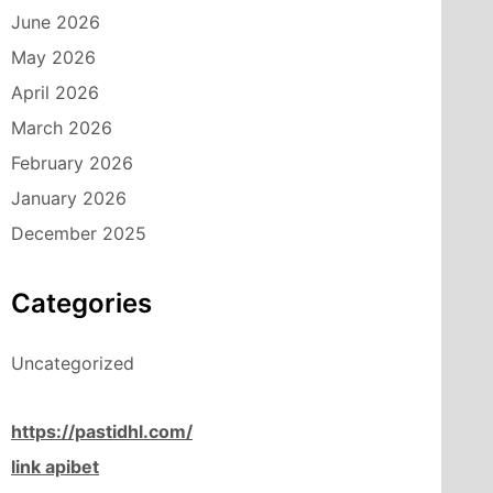
June 2026
May 2026
April 2026
March 2026
February 2026
January 2026
December 2025
Categories
Uncategorized
https://pastidhl.com/
link apibet