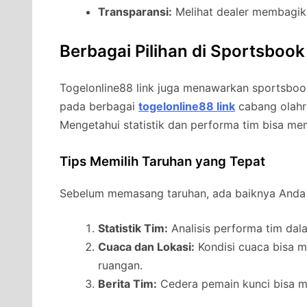
Transparansi:
Melihat dealer membagik
Berbagai Pilihan di Sportsbook
Togelonline88 link juga menawarkan sportsbo
pada berbagai
togelonline88 link
cabang olahra
Mengetahui statistik dan performa tim bisa m
Tips Memilih Taruhan yang Tepat
Sebelum memasang taruhan, ada baiknya Anda
Statistik Tim:
Analisis performa tim dal
Cuaca dan Lokasi:
Kondisi cuaca bisa m
ruangan.
Berita Tim:
Cedera pemain kunci bisa m