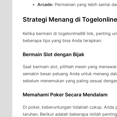
Arcade:
Permainan yang lebih santai d
Strategi Menang di Togelonlin
Ketika bermain di togelonline88 link, penting un
beberapa tips yang bisa Anda terapkan:
Bermain Slot dengan Bijak
Saat bermain slot, pilihlah mesin yang menawark
semakin besar peluang Anda untuk menang dala
sebelum menemukan yang paling sesuai denga
Memahami Poker Secara Mendalam
Di poker, keberuntungan tidaklah cukup. Anda 
taruhan. Berikut adalah beberapa istilah pentin