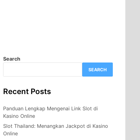
Search
SEARCH
Recent Posts
Panduan Lengkap Mengenai Link Slot di
Kasino Online
Slot Thailand: Menangkan Jackpot di Kasino
Online