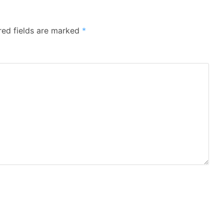
red fields are marked
*