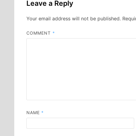
Leave a Reply
Your email address will not be published.
Requi
COMMENT
*
NAME
*