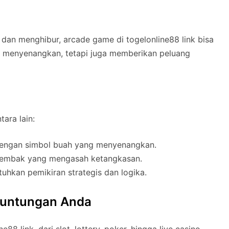
 dan menghibur, arcade game di togelonline88 link bisa
nya menyenangkan, tetapi juga memberikan peluang
ara lain:
engan simbol buah yang menyenangkan.
embak yang mengasah ketangkasan.
kan pemikiran strategis dan logika.
runtungan Anda
8 link, dari slot, lottery, poker, hingga live casino,