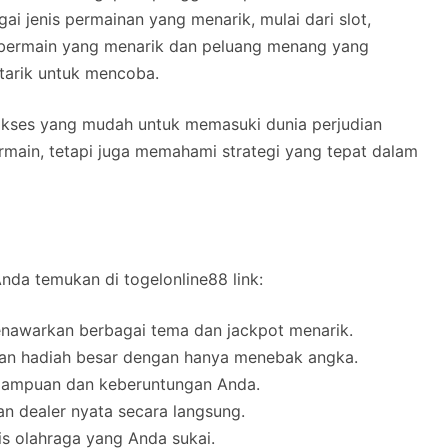
gai jenis permainan yang menarik, mulai dari slot,
 bermain yang menarik dan peluang menang yang
tarik untuk mencoba.
n akses yang mudah untuk memasuki dunia perjudian
rmain, tetapi juga memahami strategi yang tepat dalam
nda temukan di togelonline88 link:
enawarkan berbagai tema dan jackpot menarik.
n hadiah besar dengan hanya menebak angka.
mampuan dan keberuntungan Anda.
 dealer nyata secara langsung.
s olahraga yang Anda sukai.