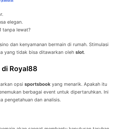
r.
sa elegan.
1 tanpa lewat?
ino dan kenyamanan bermain di rumah. Stimulasi
na yang tidak bisa ditawarkan oleh
slot
.
 di Royal88
warkan opsi
sportsbook
yang menarik. Apakah itu
menemukan berbagai event untuk dipertaruhkan. Ini
a pengetahuan dan analisis.
n pemain akan sangat membantu keputusan taruhan.