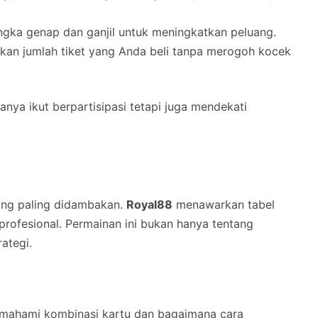
ka genap dan ganjil untuk meningkatkan peluang.
an jumlah tiket yang Anda beli tanpa merogoh kocek
anya ikut berpartisipasi tetapi juga mendekati
yang paling didambakan.
Royal88
menawarkan tabel
profesional. Permainan ini bukan hanya tentang
ategi.
mahami kombinasi kartu dan bagaimana cara