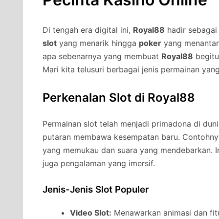
Di tengah era digital ini,
Royal88
hadir sebagai 
slot
yang menarik hingga
poker
yang menantang
apa sebenarnya yang membuat
Royal88
begitu
Mari kita telusuri berbagai jenis permainan ya
Perkenalan Slot di Royal88
Permainan slot telah menjadi primadona di dun
putaran membawa kesempatan baru. Contohny
yang memukau dan suara yang mendebarkan. In
juga pengalaman yang imersif.
Jenis-Jenis Slot Populer
Video Slot:
Menawarkan animasi dan fitu