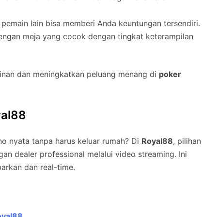
pemain lain bisa memberi Anda keuntungan tersendiri.
ngan meja yang cocok dengan tingkat keterampilan
ainan dan meningkatkan peluang menang di
poker
yal88
no nyata tanpa harus keluar rumah? Di
Royal88
, pilihan
n dealer professional melalui video streaming. Ini
rkan dan real-time.
oyal88