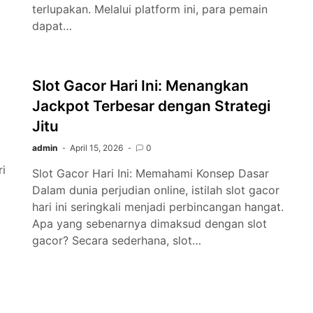
terlupakan. Melalui platform ini, para pemain
dapat…
Slot Gacor Hari Ini: Menangkan
Jackpot Terbesar dengan Strategi
Jitu
admin
April 15, 2026
0
ri
Slot Gacor Hari Ini: Memahami Konsep Dasar
Dalam dunia perjudian online, istilah slot gacor
hari ini seringkali menjadi perbincangan hangat.
Apa yang sebenarnya dimaksud dengan slot
gacor? Secara sederhana, slot…