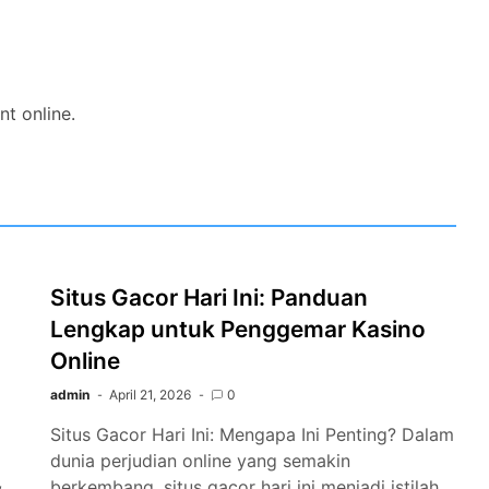
t online.
Situs Gacor Hari Ini: Panduan
Lengkap untuk Penggemar Kasino
Online
admin
April 21, 2026
0
Situs Gacor Hari Ini: Mengapa Ini Penting? Dalam
dunia perjudian online yang semakin
,
berkembang, situs gacor hari ini menjadi istilah