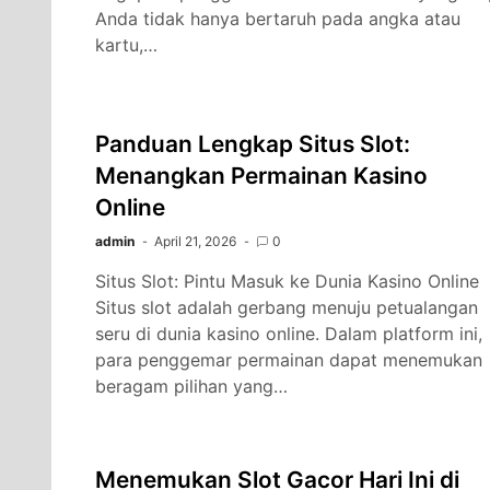
Anda tidak hanya bertaruh pada angka atau
kartu,…
Panduan Lengkap Situs Slot:
Menangkan Permainan Kasino
Online
admin
April 21, 2026
0
Situs Slot: Pintu Masuk ke Dunia Kasino Online
Situs slot adalah gerbang menuju petualangan
seru di dunia kasino online. Dalam platform ini,
para penggemar permainan dapat menemukan
beragam pilihan yang…
Menemukan Slot Gacor Hari Ini di