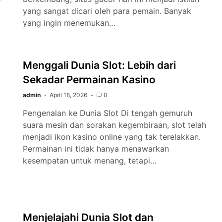
yang sangat dicari oleh para pemain. Banyak
yang ingin menemukan…
Menggali Dunia Slot: Lebih dari
Sekadar Permainan Kasino
admin
April 18, 2026
0
Pengenalan ke Dunia Slot Di tengah gemuruh
suara mesin dan sorakan kegembiraan, slot telah
menjadi ikon kasino online yang tak terelakkan.
Permainan ini tidak hanya menawarkan
kesempatan untuk menang, tetapi…
Menjelajahi Dunia Slot dan