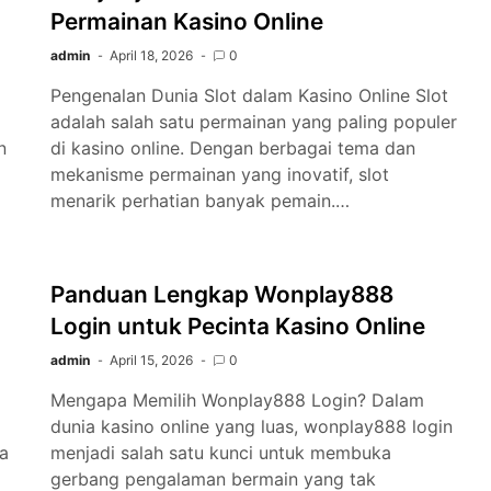
Permainan Kasino Online
admin
April 18, 2026
0
Pengenalan Dunia Slot dalam Kasino Online Slot
adalah salah satu permainan yang paling populer
n
di kasino online. Dengan berbagai tema dan
mekanisme permainan yang inovatif, slot
menarik perhatian banyak pemain.…
Panduan Lengkap Wonplay888
Login untuk Pecinta Kasino Online
admin
April 15, 2026
0
Mengapa Memilih Wonplay888 Login? Dalam
dunia kasino online yang luas, wonplay888 login
a
menjadi salah satu kunci untuk membuka
gerbang pengalaman bermain yang tak